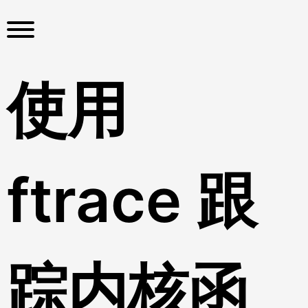
S
k
i
p
t
使用
o
c
o
n
t
ftrace 跟
e
n
t
踪内核函