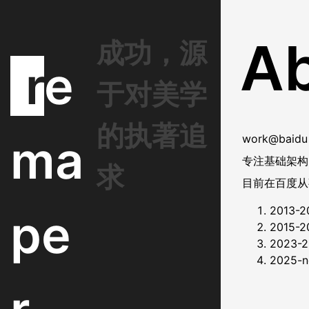
S
k
A
i
成功，源
p
re
t
于对美学
o
c
o
的执著追
ma
work@bai
n
t
专注基础架构
求
e
目前在百度从
n
t
2013
pe
2015
2023
2025