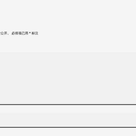
被公开。
必填项已用
*
标注