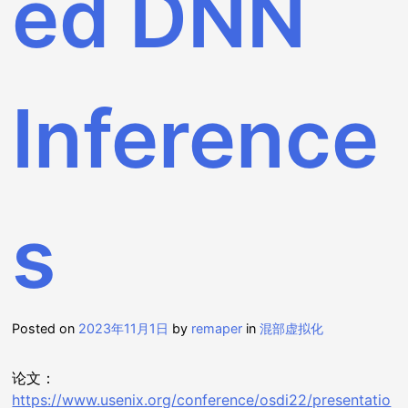
ed DNN
Inference
s
Posted on
2023年11月1日
by
remaper
in
混部虚拟化
论文：
https://www.usenix.org/conference/osdi22/presentatio