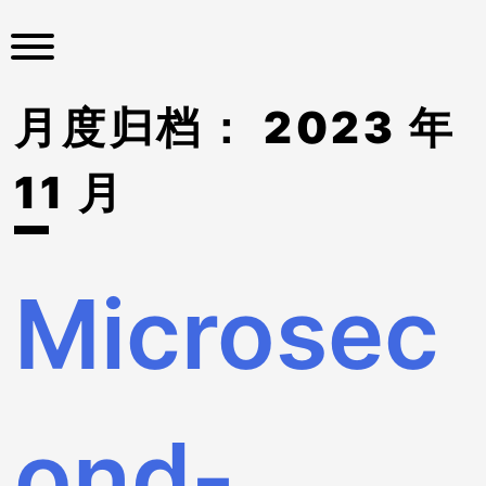
S
k
i
p
月度归档：
2023 年
t
o
c
11 月
o
n
t
e
Microsec
n
t
ond-