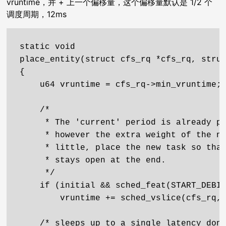
vruntime，并 + 上一个偏移量，这个偏移量默认是 1/2 个
调度周期，12ms
static void

place_entity(struct cfs_rq *cfs_rq, struc
{

    u64 vruntime = cfs_rq->min_vruntime;

    /*

     * The 'current' period is already pr
     * however the extra weight of the ne
     * little, place the new task so that
     * stays open at the end.

     */

    if (initial && sched_feat(START_DEBIT
        vruntime += sched_vslice(cfs_rq, 
    /* sleeps up to a single latency don'