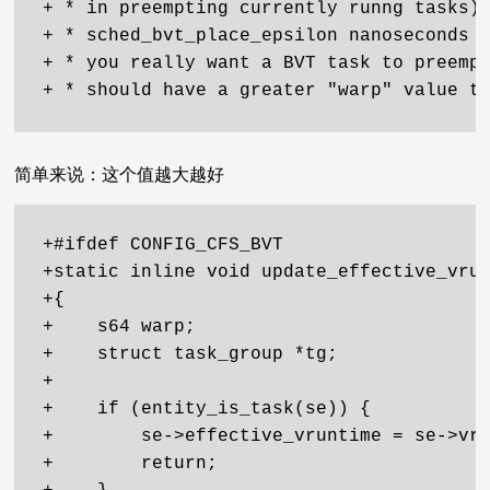
+ * in preempting currently runng tasks),
+ * sched_bvt_place_epsilon nanoseconds r
+ * you really want a BVT task to preempt
简单来说：这个值越大越好
+#ifdef CONFIG_CFS_BVT

+static inline void update_effective_vrun
+{

+    s64 warp;

+    struct task_group *tg;

+

+    if (entity_is_task(se)) {

+        se->effective_vruntime = se->vru
+        return;
