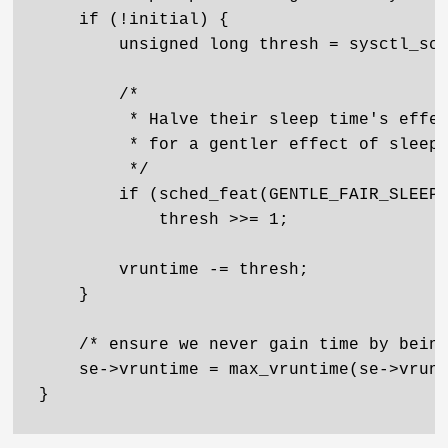
    if (!initial) {

        unsigned long thresh = sysctl_sch
        /*

         * Halve their sleep time's effec
         * for a gentler effect of sleepe
         */

        if (sched_feat(GENTLE_FAIR_SLEEPE
            thresh >>= 1;

        vruntime -= thresh;

    }

    /* ensure we never gain time by being
    se->vruntime = max_vruntime(se->vrunt