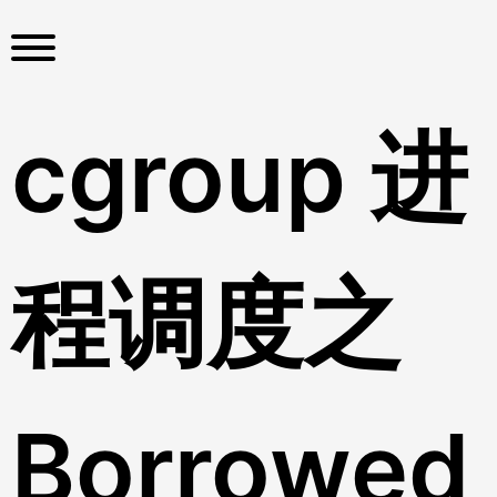
S
k
i
p
t
cgroup 进
o
c
o
n
t
程调度之
e
n
t
Borrowed