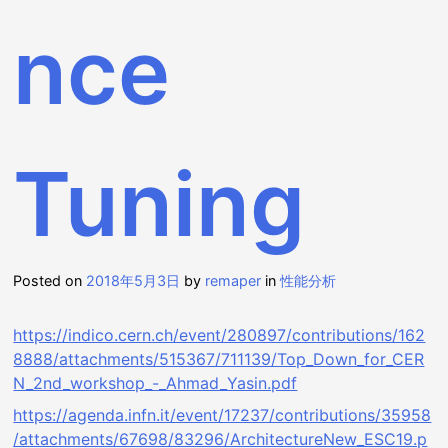
nce
Tuning
Posted on
2018年5月3日
by
remaper
in
性能分析
https://indico.cern.ch/event/280897/contributions/162
8888/attachments/515367/711139/Top_Down_for_CER
N_2nd_workshop_-_Ahmad_Yasin.pdf
https://agenda.infn.it/event/17237/contributions/35958
/attachments/67698/83296/ArchitectureNew_ESC19.p