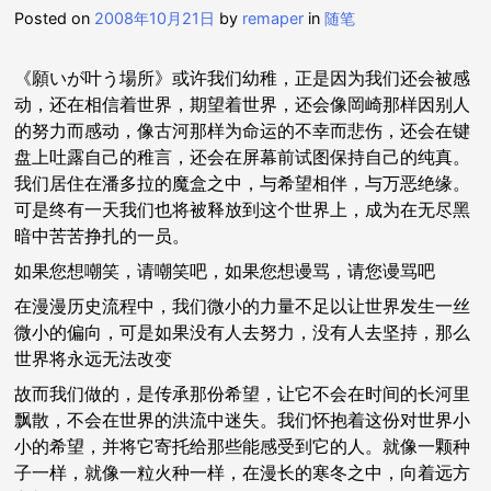
Posted on
2008年10月21日
by
remaper
in
随笔
《願いが叶う場所》或许我们幼稚，正是因为我们还会被感
动，还在相信着世界，期望着世界，还会像岡崎那样因别人
的努力而感动，像古河那样为命运的不幸而悲伤，还会在键
盘上吐露自己的稚言，还会在屏幕前试图保持自己的纯真。
我们居住在潘多拉的魔盒之中，与希望相伴，与万恶绝缘。
可是终有一天我们也将被释放到这个世界上，成为在无尽黑
暗中苦苦挣扎的一员。
如果您想嘲笑，请嘲笑吧，如果您想谩骂，请您谩骂吧
在漫漫历史流程中，我们微小的力量不足以让世界发生一丝
微小的偏向，可是如果没有人去努力，没有人去坚持，那么
世界将永远无法改变
故而我们做的，是传承那份希望，让它不会在时间的长河里
飘散，不会在世界的洪流中迷失。我们怀抱着这份对世界小
小的希望，并将它寄托给那些能感受到它的人。就像一颗种
子一样，就像一粒火种一样，在漫长的寒冬之中，向着远方