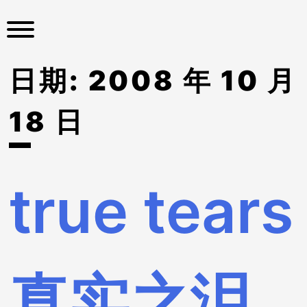
S
k
i
p
日期:
2008 年 10 月
t
o
c
18 日
o
n
t
e
true tears
n
t
真实之泪