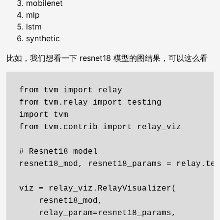
mobilenet
mlp
lstm
synthetic
比如，我们想看一下 resnet18 模型的图结果，可以这么看
from tvm import relay

from tvm.relay import testing

import tvm

from tvm.contrib import relay_viz

# Resnet18 model

resnet18_mod, resnet18_params = relay.tes
viz = relay_viz.RelayVisualizer(

    resnet18_mod,

    relay_param=resnet18_params,
