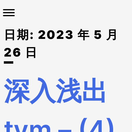
S
k
i
p
日期:
2023 年 5 月
t
o
c
26 日
o
n
t
e
深入浅出
n
t
tvm – (4)