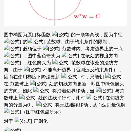
图中椭圆为原目标函数
的一条等高线，圆为半径
的
范数球。由于约束条件的限制，
必须位于
范数球内。考虑边界上的一点
，图中蓝色箭头为
在该处的梯度方向
，红色箭头为
范数球在该处的法线方
向。由于
不能离开边界（否则违反约束条件），
因而在使用梯度下降法更新
时，只能朝
在 范数球上
处的切线方向更新，即图中绿色箭头
的方向。如此
将沿着边界移动，当
与范
数球上
处的法线平行时，此时
在切线方
向的分量为0，
将无法继续移动，从而达到最优解
（图中红色点所示）。
对于
正则化：