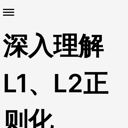
S
k
i
p
t
深入理解
o
c
o
n
t
L1、L2正
e
n
t
则化