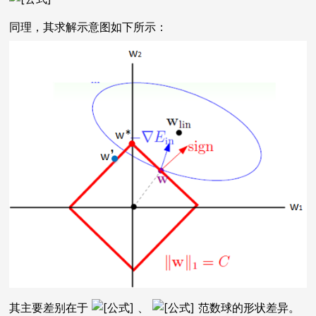
同理，其求解示意图如下所示：
其主要差别在于
、
范数球的形状差异。