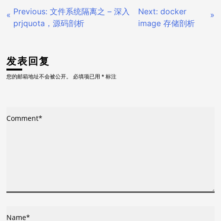
Previous:
文件系统隔离之 – 深入
Next:
docker
文
prjquota，源码剖析
image 存储剖析
章
导
发表回复
您的邮箱地址不会被公开。
必填项已用
*
标注
航