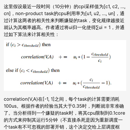
这里假设最近一段时间（10分钟）的cpi采样值为[c1, c2, …,
cn]，non-product task的cpu利用率为[u1, u2, …, un]，通
过计算这两者的相关性来判断嫌疑的task，变化规律越接近
就认为其概率越高。作者通过将ui归一化使得∑ui = 1，并通
过如下算法来计算相关性：
correlation(V,A)在[-1, 1]之间，每个task的计算需要消耗
100us。根据作者的经验当其大于0.35时，判断就非常准确
了。当分析得到一个嫌疑的task时，将其cpu限制到0.1core
的方式来抑制其运行5分钟（不直接杀死是因为重新调度一
个task有不可忽视的部署开销，这个决定交给上层调度框