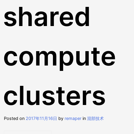
shared
compute
clusters
Posted on
2017年11月16日
by
remaper
in
混部技术