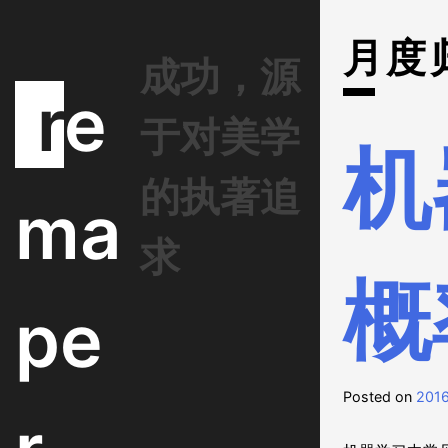
S
k
月度
i
成功，源
p
re
t
于对美学
o
机
c
o
的执著追
ma
n
t
求
e
n
概
t
pe
Posted on
201