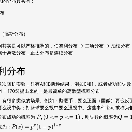
见的分布其实有：
布
（高斯分布）
其实是可以严格推导的，伯努利分布 -> 二项分布 -> 泊松分布 
属于离散分布，正太分布是连续分布
努利分布
单次随机实验，只有A和B两种结果，例如0和1，或者成功和失
54 – 1705)提出来的，是最简单的离散型概率分布
，有很多类似的场景。例如：抛硬币，要么正面（国徽）要么反
要么没中奖；打篮球要么投中要么没投中。这些事件都可被称为
P
Q
,
(
0
<
=
<
=
1
)
=
分布成功的概率为
，则失败的概率为
P
p
Q
,
=
1
−
P
x
x
(
)
=
(
1
−
)
数为：
P
x
p
p
(
1