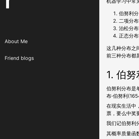
r
机器学习中常
伯努利分
二项分布
泊松分布
正态分布
About Me
这几种分布之间
前三种分布都
Friend blogs
1. 伯
伯努利分布是
布
·
伯努利(16
在现实生活中
票，要么中奖
我们记伯努利
其概率质量函