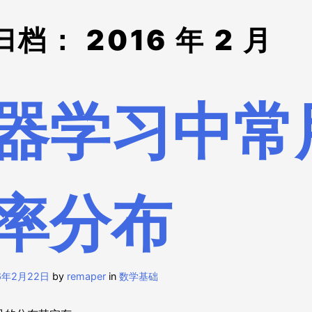
归档：
2016 年 2 月
器学习中常
率分布
6年2月22日
by
remaper
in
数学基础