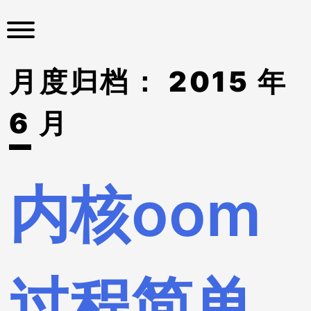
S
k
i
p
月度归档：
2015 年
t
o
c
6 月
o
n
t
e
内核oom
n
t
过程简单