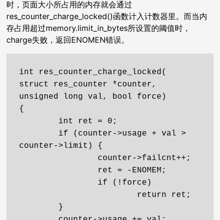
时，页面大小所占用的内存就会通过
res_counter_charge_locked()函数计入计数器里。而当内
存占用超过memory.limit_in_bytes所设置的阈值时，
charge失败，返回ENOMEN错误。
int res_counter_charge_locked(

struct res_counter *counter, 
unsigned long val, bool force)

{

        int ret = 0;

        if (counter->usage + val > 
counter->limit) {

                counter->failcnt++;

                ret = -ENOMEM;

                if (!force)

                        return ret;

        }

        counter->usage += val;
